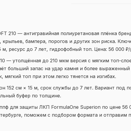
 210 — антигравийная полиуретановая плёнка брен
, крыльев, бампера, порогов и других зон риска. Клю
5 м, ресурс до 7 лет, гидрофобный топ. Цена: 56 000 ₽/
10 — утолщённая до 210 мкм версия с мягким топ-сло
ёт больший запас на удар камня и более выраженный
, мягкий топ при этом легко тянется на изгибах.
н 152 см × 15 м, срок службы до 7 лет. Вариант под 
альный буфер по толщине.
пф для защиты ЛКП FormulaOne Superion по цене 56 0
етербурге, поможем с подбором формата и отправим п