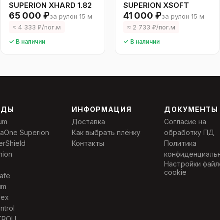
SUPERION XHARD 1.82
SUPERION XSOFT
65 000 ₽
41 000 ₽
за рулон 15 м
за рулон 15 м
≈ 4 333 ₽/пог.м
≈ 2 733 ₽/пог.м
✓ В наличии
✓ В наличии
НДЫ
ИНФОРМАЦИЯ
ДОКУМЕНТЫ
um
Доставка
Согласие на
laOne Superion
Как выбрать плёнку
обработку ПД
erShield
Контакты
Политика
nion
конфиденциаль
Настройки файл
cookie
afe
um
Nex
ntrol
TROLL