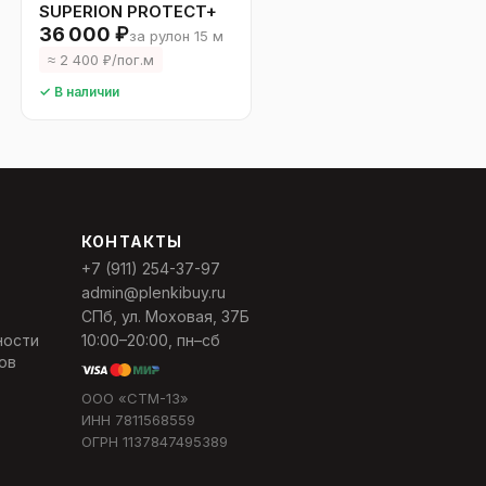
SUPERION PROTECT+
36 000 ₽
за рулон 15 м
≈ 2 400 ₽/пог.м
✓ В наличии
КОНТАКТЫ
+7 (911) 254-37-97
admin@plenkibuy.ru
СПб, ул. Моховая, 37Б
ности
10:00–20:00, пн–сб
ов
ООО «СТМ-13»
ИНН 7811568559
ОГРН 1137847495389