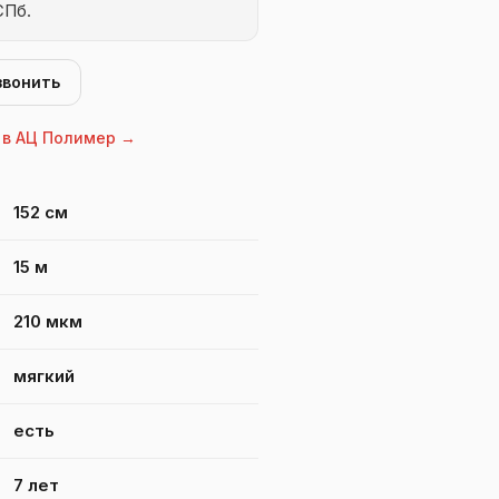
СПб.
звонить
 в АЦ Полимер →
LAONE SUPERION SOFT 210
152 см
15 м
210 мкм
мягкий
есть
7 лет