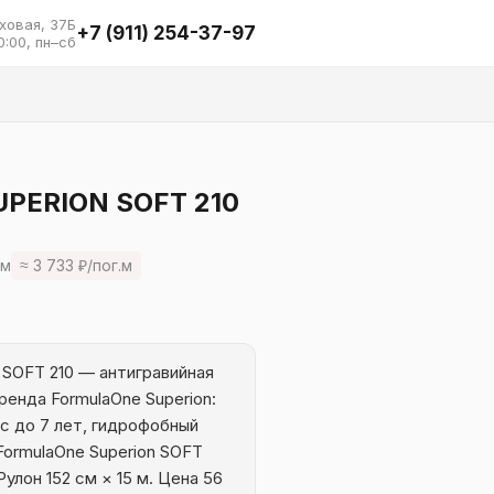
ховая, 37Б
+7 (911) 254-37-97
0:00, пн–сб
PERION SOFT 210
 м
≈ 3 733 ₽/пог.м
OFT 210 — антигравийная
ренда FormulaOne Superion:
урс до 7 лет, гидрофобный
FormulaOne Superion SOFT
 Рулон 152 см × 15 м. Цена 56