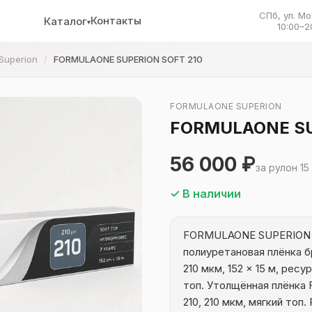
СПб, ул. Мо
Контакты
Каталог
▾
10:00–2
Superion
FORMULAONE SUPERION SOFT 210
FORMULAONE SUPERION
FORMULAONE SU
56 000 ₽
за рулон 15
✓ В наличии
FORMULAONE SUPERION S
полиуретановая плёнка б
210 мкм, 152 × 15 м, рес
топ. Утолщённая плёнка 
210, 210 мкм, мягкий топ.