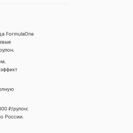
да FormulaOne
чевые
рулон.
ем.
 эффект
полную
00 ₽/рулон:
о России.