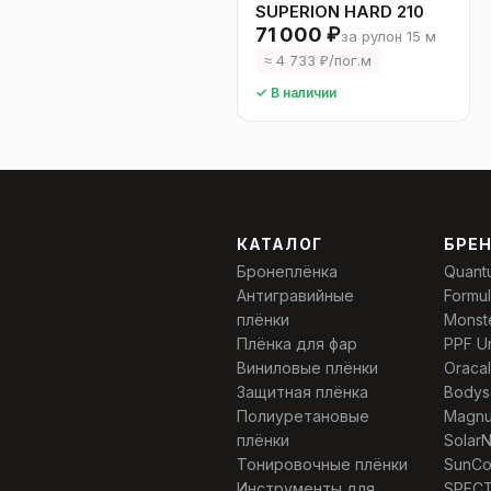
SUPERION HARD 210
71 000 ₽
за рулон 15 м
≈ 4 733 ₽/пог.м
✓ В наличии
КАТАЛОГ
БРЕ
Бронеплёнка
Quant
Антигравийные
Formu
плёнки
Monst
Плёнка для фар
PPF U
Виниловые плёнки
Oracal
Защитная плёнка
Bodys
Полиуретановые
Magn
плёнки
Solar
Тонировочные плёнки
SunCo
Инструменты для
SPEC