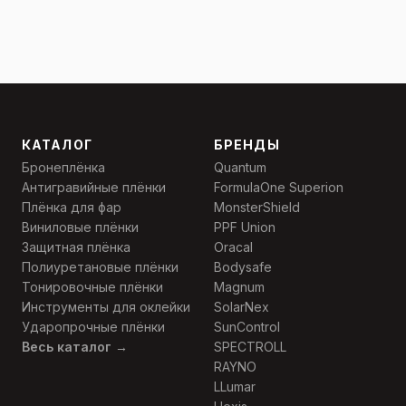
КАТАЛОГ
БРЕНДЫ
Бронеплёнка
Quantum
Антигравийные плёнки
FormulaOne Superion
Плёнка для фар
MonsterShield
Виниловые плёнки
PPF Union
Защитная плёнка
Oracal
Полиуретановые плёнки
Bodysafe
Тонировочные плёнки
Magnum
Инструменты для оклейки
SolarNex
Ударопрочные плёнки
SunControl
Весь каталог →
SPECTROLL
RAYNO
LLumar