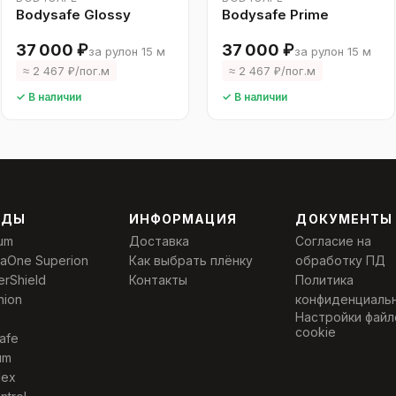
Bodysafe Glossy
Bodysafe Prime
37 000 ₽
37 000 ₽
за рулон 15 м
за рулон 15 м
≈ 2 467 ₽/пог.м
≈ 2 467 ₽/пог.м
✓ В наличии
✓ В наличии
НДЫ
ИНФОРМАЦИЯ
ДОКУМЕНТЫ
um
Доставка
Согласие на
laOne Superion
Как выбрать плёнку
обработку ПД
erShield
Контакты
Политика
nion
конфиденциаль
Настройки файл
cookie
afe
um
Nex