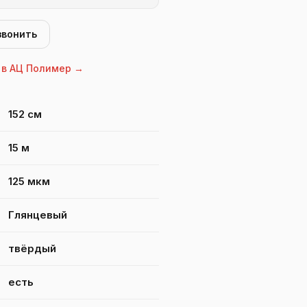
звонить
 в АЦ Полимер →
 Windshield 7090
152 см
15 м
125 мкм
Глянцевый
твёрдый
есть