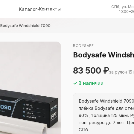
СПб, ул. Мо
Контакты
Каталог
▾
10:00–2
Bodysafe Windshield 7090
BODYSAFE
Bodysafe Windsh
83 500 ₽
за рулон 15
✓ В наличии
Bodysafe Windshield 709
плёнка Bodysafe для сте
90%, толщина 125 мкм. Ру
топ, ресурс до 7 лет. Цен
СПб.