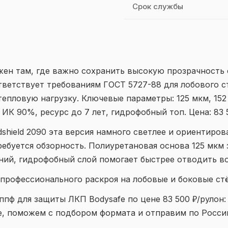
Срок службы
ужен там, где важно сохранить высокую прозрачность 
ветствует требованиям ГОСТ 5727-88 для лобового ст
пловую нагрузку. Ключевые параметры: 125 мкм, 152 
ИК 90%, ресурс до 7 лет, гидрофобный топ. Цена: 83 
dshield 2090 эта версия намного светлее и ориентиров
требуется обзорность. Полиуретановая основа 125 мкм
ний, гидрофобный слой помогает быстрее отводить во
я профессионального раскроя на лобовые и боковые стё
пф для защиты ЛКП Bodysafe по цене 83 500 ₽/рулон:
е, поможем с подбором формата и отправим по Росси