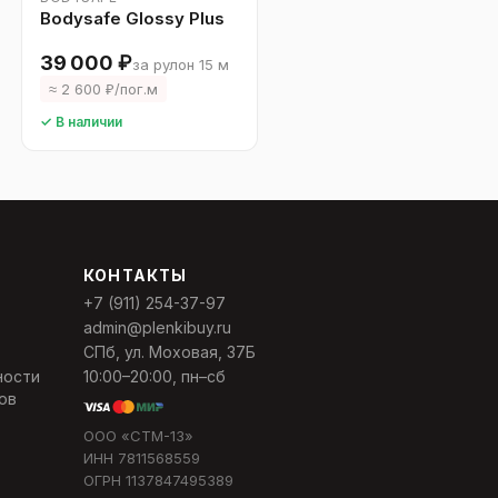
Bodysafe Glossy Plus
39 000 ₽
за рулон 15 м
≈ 2 600 ₽/пог.м
✓ В наличии
КОНТАКТЫ
+7 (911) 254-37-97
admin@plenkibuy.ru
СПб, ул. Моховая, 37Б
ности
10:00–20:00, пн–сб
ов
ООО «СТМ-13»
ИНН 7811568559
ОГРН 1137847495389