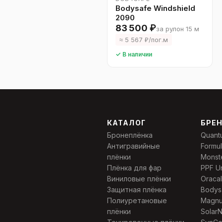
Bodysafe Windshield
2090
83 500 ₽
за рулон 15 м
≈ 5 567 ₽/пог.м
✓ В наличии
КАТАЛОГ
БРЕ
Бронеплёнка
Quant
Антигравийные
Formu
плёнки
Monst
Плёнка для фар
PPF U
Виниловые плёнки
Oracal
Защитная плёнка
Bodys
Полиуретановые
Magn
плёнки
Solar