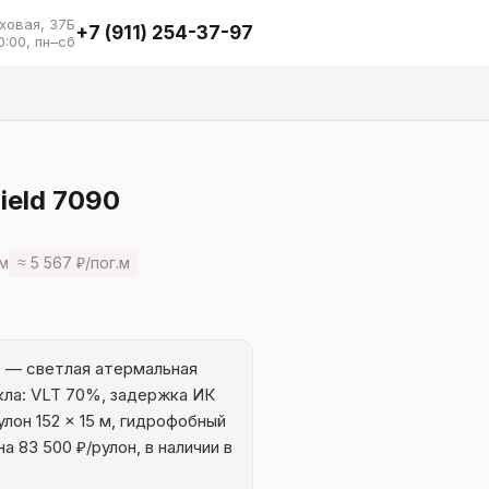
ховая, 37Б
+7 (911) 254-37-97
0:00, пн–сб
ield 7090
 м
≈ 5 567 ₽/пог.м
0 — светлая атермальная
кла: VLT 70%, задержка ИК
лон 152 × 15 м, гидрофобный
а 83 500 ₽/рулон, в наличии в