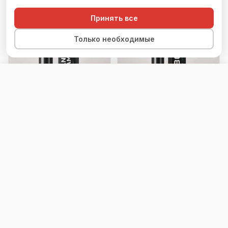
Принять все
Только необходимые
Оставить заявку
Перезвоните мне
QUANTUM
QUANTUM
Quantum Grand
Quantum Carbon
Ceramic
22 500 ₽
17 800 ₽
за рулон 30 м
за рулон 30 м
≈ 750 ₽/пог.м
≈ 593 ₽/пог.м
✓ В наличии
✓ В наличии