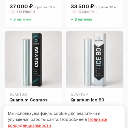
37 000 ₽
33 500 ₽
за рулон 30 м
за рулон 30 м
≈ 1 233 ₽/пог.м
≈ 1 117 ₽/пог.м
✓ В наличии
✓ В наличии
QUANTUM
QUANTUM
Quantum Cosmos
Quantum Ice 80
от 23 000 ₽
Мы используем файлы cookie для аналитики и
28 000 ₽
за рулон 30 м
за рулон 30 м
улучшения работы сайта. Подробнее в
Политике
≈ 933 ₽/пог.м
≈ от 767 ₽/пог.м
конфиденциальности
.
✓ В наличии
✓ В наличии