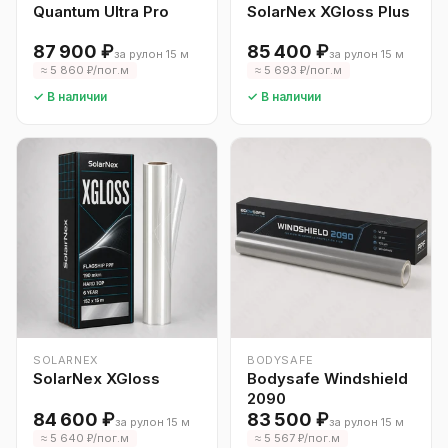
Quantum Ultra Pro
SolarNex XGloss Plus
87 900 ₽
85 400 ₽
за рулон 15 м
за рулон 15 м
≈ 5 860 ₽/пог.м
≈ 5 693 ₽/пог.м
✓ В наличии
✓ В наличии
SOLARNEX
BODYSAFE
SolarNex XGloss
Bodysafe Windshield
2090
84 600 ₽
83 500 ₽
за рулон 15 м
за рулон 15 м
≈ 5 640 ₽/пог.м
≈ 5 567 ₽/пог.м