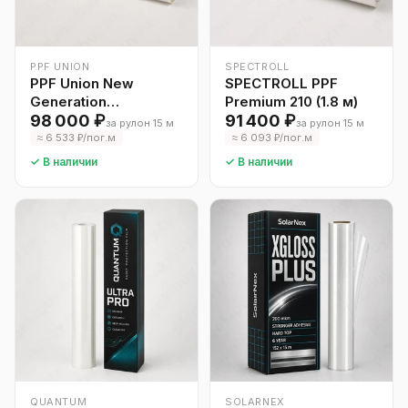
PPF UNION
SPECTROLL
PPF Union New
SPECTROLL PPF
Generation
Premium 210 (1.8 м)
(пожизненная
98 000 ₽
91 400 ₽
за рулон 15 м
за рулон 15 м
гарантия)
≈ 6 533 ₽/пог.м
≈ 6 093 ₽/пог.м
✓ В наличии
✓ В наличии
QUANTUM
SOLARNEX