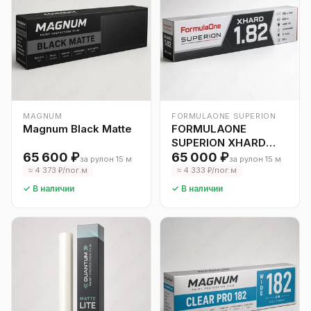
MAGNUM
FORMULAONE SUPERION
Magnum Black Matte
FORMULAONE
SUPERION XHARD
65 600 ₽
1.82
65 000 ₽
за рулон 15 м
за рулон 15 м
≈ 4 373 ₽/пог.м
≈ 4 333 ₽/пог.м
✓ В наличии
✓ В наличии