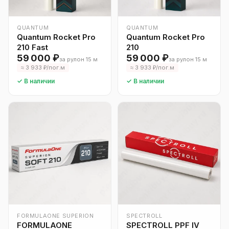
QUANTUM
QUANTUM
Quantum Rocket Pro
Quantum Rocket Pro
210 Fast
210
59 000 ₽
59 000 ₽
за рулон 15 м
за рулон 15 м
≈ 3 933 ₽/пог.м
≈ 3 933 ₽/пог.м
✓ В наличии
✓ В наличии
FORMULAONE SUPERION
SPECTROLL
FORMULAONE
SPECTROLL PPF IV