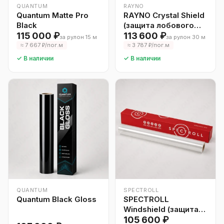
QUANTUM
RAYNO
Quantum Matte Pro
RAYNO Crystal Shield
Black
(защита лобового
115 000 ₽
стекла)
113 600 ₽
за рулон 15 м
за рулон 30 м
≈ 7 667 ₽/пог.м
≈ 3 787 ₽/пог.м
✓ В наличии
✓ В наличии
QUANTUM
SPECTROLL
Quantum Black Gloss
SPECTROLL
Windshield (защита
лобового стекла)
105 600 ₽