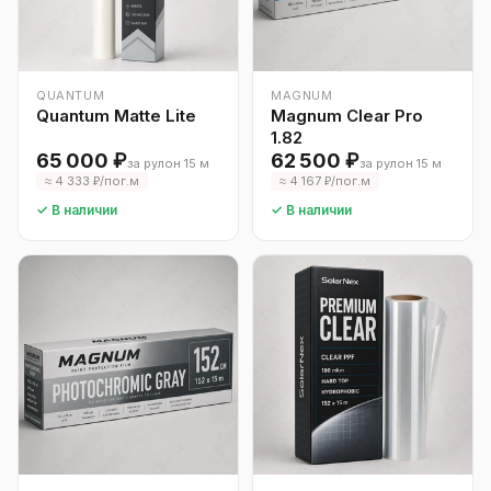
QUANTUM
MAGNUM
Quantum Matte Lite
Magnum Clear Pro
1.82
65 000 ₽
62 500 ₽
за рулон 15 м
за рулон 15 м
≈ 4 333 ₽/пог.м
≈ 4 167 ₽/пог.м
✓ В наличии
✓ В наличии