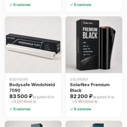
✓ В наличии
✓ В наличии
BODYSAFE
SOLARNEX
Bodysafe Windshield
SolarNex Premium
7090
Black
83 500 ₽
82 200 ₽
за рулон 15 м
за рулон 15 м
≈ 5 567 ₽/пог.м
≈ 5 480 ₽/пог.м
✓ В наличии
✓ В наличии