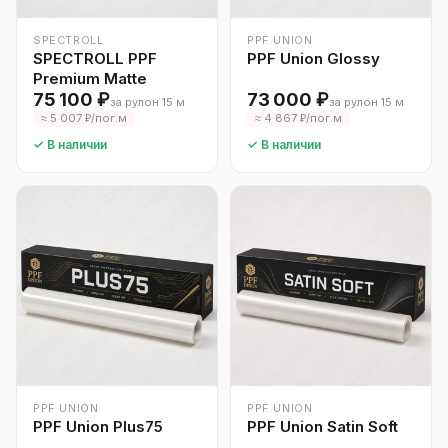
SPECTROLL
PPF UNION
SPECTROLL PPF
PPF Union Glossy
Premium Matte
75 100 ₽
73 000 ₽
за рулон 15 м
за рулон 15 м
≈ 5 007 ₽/пог.м
≈ 4 867 ₽/пог.м
✓ В наличии
✓ В наличии
PPF UNION
PPF UNION
PPF Union Plus75
PPF Union Satin Soft