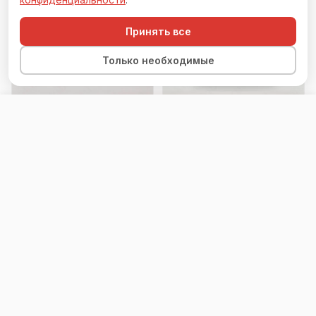
Принять все
Только необходимые
Оставить заявку
Перезвоните мне
SPECTROLL
SPECTROLL
SPECTROLL PPF
SPECTROLL PPF X
Premium 185
54 800 ₽
54 800 ₽
за рулон 15 м
за рулон 15 м
≈ 3 653 ₽/пог.м
≈ 3 653 ₽/пог.м
✓ В наличии
✓ В наличии