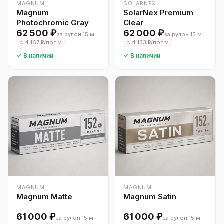
MAGNUM
SOLARNEX
Magnum
SolarNex Premium
Photochromic Gray
Clear
62 500 ₽
62 000 ₽
за рулон 15 м
за рулон 15 м
≈ 4 167 ₽/пог.м
≈ 4 133 ₽/пог.м
✓ В наличии
✓ В наличии
MAGNUM
MAGNUM
Magnum Matte
Magnum Satin
61 000 ₽
61 000 ₽
за рулон 15 м
за рулон 15 м