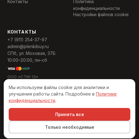
Контакты
Политика
конфиденциальности
Настройки файлов cookie
КОНТАКТЫ
+7 (911) 254-37-97
admin@plenkibuy.ru
СПб, ул. Моховая, 37Б
10:00–20:00, пн–сб
ООО «СТМ-13»
ИНН 7811568559
Мы используем файлы cookie для аналитики и
ОГРН 1137847495389
улучшения работы сайта. Подробнее в
Политике
конфиденциальности
.
Принять все
© 2026 «Пленкибай». Все права защищены
Разработано в Numeral Digital
Только необходимые