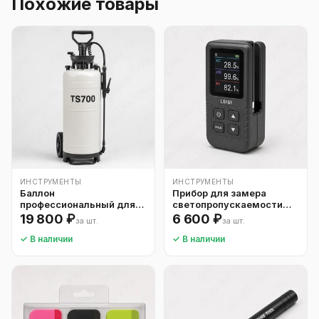
Похожие товары
ИНСТРУМЕНТЫ
ИНСТРУМЕНТЫ
Баллон
Прибор для замера
профессиональный для
светопропускаемости
монтажного раствора
тонировки
19 800 ₽
6 600 ₽
за шт.
за шт.
TS700
✓ В наличии
✓ В наличии