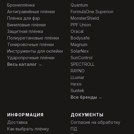
Бронеплёнка
Quantum
Антигравийные плёнки
FormulaOne Superion
Плёнка для фар
MonsterShield
Виниловые плёнки
PPF Union
Защитная плёнка
Oracal
Полиуретановые плёнки
Bodysafe
Тонировочные плёнки
Magnum
Инструменты для оклейки
SolarNex
Ударопрочные плёнки
SunControl
Весь каталог →
SPECTROLL
RAYNO
LLumar
Hexis
Suntek
Все бренды →
ИНФОРМАЦИЯ
ДОКУМЕНТЫ
Доставка
Согласие на обработку
Как выбрать плёнку
ПД