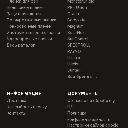
Плёнка для фар
MonsterShield
Виниловые плёнки
PPF Union
Защитная плёнка
Oracal
Полиуретановые плёнки
Bodysafe
Тонировочные плёнки
Magnum
Инструменты для оклейки
SolarNex
Ударопрочные плёнки
SunControl
Весь каталог →
SPECTROLL
RAYNO
LLumar
Hexis
Suntek
Все бренды →
ИНФОРМАЦИЯ
ДОКУМЕНТЫ
Доставка
Согласие на обработку
Как выбрать плёнку
ПД
Контакты
Политика
конфиденциальности
Настройки файлов cookie