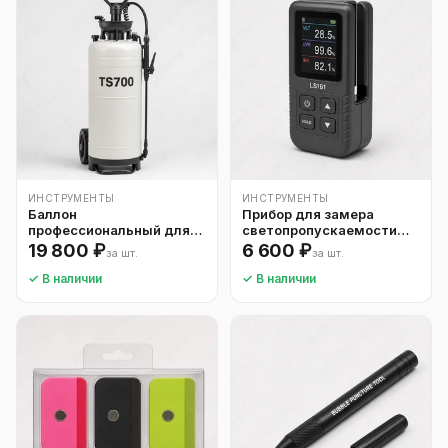
ИНСТРУМЕНТЫ
ИНСТРУМЕНТЫ
Баллон
Прибор для замера
профессиональный для
светопропускаемости
монтажного раствора
тонировки
19 800 ₽
6 600 ₽
за шт.
за шт.
TS700
✓ В наличии
✓ В наличии