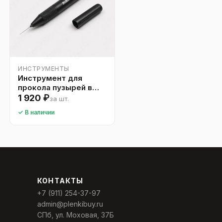
ИНСТРУМЕНТЫ
Инструмент для
прокола пузырей в
ппф
1 920 ₽
за шт.
✓ В наличии
КОНТАКТЫ
+7 (911) 254-37-97
admin@plenkibuy.ru
СПб, ул. Моховая, 37Б