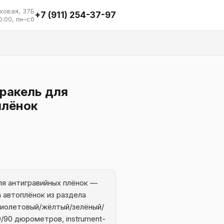
ховая, 37Б
+7 (911) 254-37-97
0:00, пн–сб
ракель для
плёнок
ля антигравийных плёнок —
 автоплёнок из раздела
иолетовый/жёлтый/зелёный/
/90 дюрометров, instrument-