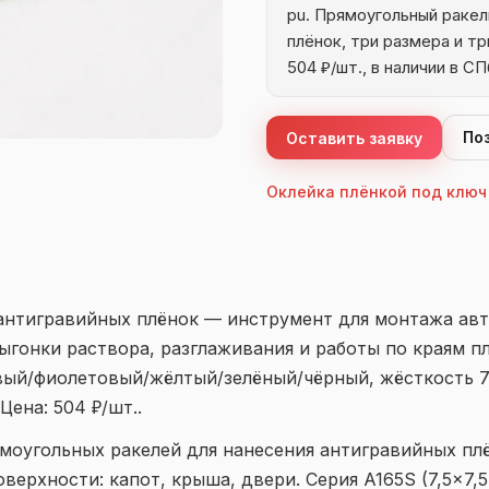
pu. Прямоугольный ракел
плёнок, три размера и т
504 ₽/шт., в наличии в СП
По
Оставить заявку
Оклейка плёнкой под ключ
антигравийных плёнок — инструмент для монтажа авт
ыгонки раствора, разглаживания и работы по краям пл
вый/фиолетовый/жёлтый/зелёный/чёрный, жёсткость 7
Цена: 504 ₽/шт..
ямоугольных ракелей для нанесения антигравийных пл
верхности: капот, крыша, двери. Серия A165S (7,5×7,5