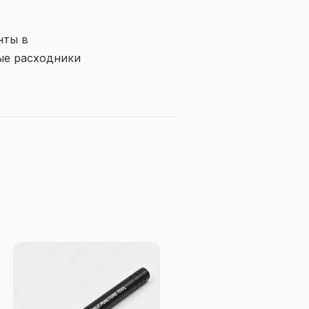
нты в
ые расходники