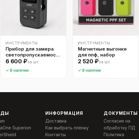
ИНСТРУМЕНТЫ
ИНСТРУМЕНТЫ
Прибор для замера
Магнитные выгонки
светопропускаемости
для ппф, набор
тонировки
6 600 ₽
2 520 ₽
за шт.
за шт.
✓ В наличии
✓ В наличии
НДЫ
ИНФОРМАЦИЯ
ДОКУМЕНТЫ
um
Доставка
Согласие на
laOne Superion
Как выбрать плёнку
обработку ПД
erShield
Контакты
Политика