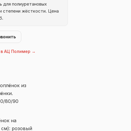
ь для полиуретановых
ри степени жёсткости. Цена
б.
звонить
 в АЦ Полимер →
оплёнок из
ёнки.
0/80/90
ёнок на
 см): розовый