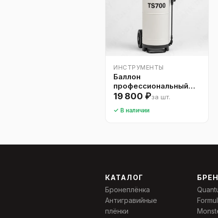
ИНСТРУМЕНТЫ
Баллон
профессиональный
для монтажного
19 800 ₽
за шт.
раствора TS700
✓ В наличии
КАТАЛОГ
БРЕ
Бронеплёнка
Quant
Антигравийные
Formu
плёнки
Monst