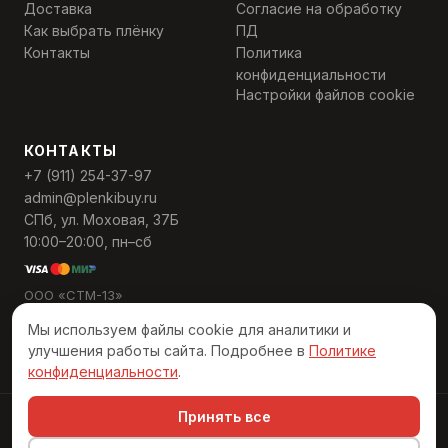
Доставка
Согласие на обработку
Как выбрать плёнку
ПД
Контакты
Политика
конфиденциальности
Настройки файлов cookie
КОНТАКТЫ
+7 (911) 254-37-97
admin@plenkibuy.ru
СПб, ул. Моховая, 37Б
10:00–20:00, пн–сб
ООО «СТМ-13»
ИНН 7811568559
Мы используем файлы cookie для аналитики и
ОГРН 1137847495389
улучшения работы сайта. Подробнее в
Политике
конфиденциальности
.
Принять все
© 2026 «Пленкибай». Все права защищены