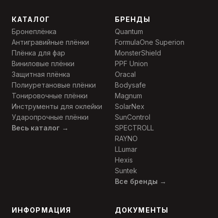
КАТАЛОГ
БРЕНДЫ
Бронеплёнка
Quantum
Антигравийные плёнки
FormulaOne Superion
Плёнка для фар
MonsterShield
Виниловые плёнки
PPF Union
Защитная плёнка
Oracal
Полиуретановые плёнки
Bodysafe
Тонировочные плёнки
Magnum
Инструменты для оклейки
SolarNex
Ударопрочные плёнки
SunControl
Весь каталог →
SPECTROLL
RAYNO
LLumar
Hexis
Suntek
Все бренды →
ИНФОРМАЦИЯ
ДОКУМЕНТЫ