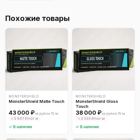
Похожие товары
MONSTERSHIELD
MONSTERSHIELD
MonsterShield Matte Touch
MonsterShield Gloss
Touch
43 000 ₽
38 000 ₽
за рулон 15 м
за рулон 15 м
≈ 2 867 ₽/пог.м
≈ 2 533 ₽/пог.м
✓ В наличии
✓ В наличии