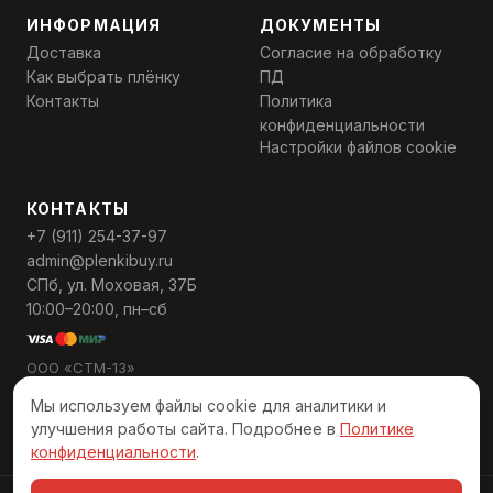
ИНФОРМАЦИЯ
ДОКУМЕНТЫ
Доставка
Согласие на обработку
Как выбрать плёнку
ПД
Контакты
Политика
конфиденциальности
Настройки файлов cookie
КОНТАКТЫ
+7 (911) 254-37-97
admin@plenkibuy.ru
СПб, ул. Моховая, 37Б
10:00–20:00, пн–сб
ООО «СТМ-13»
ИНН 7811568559
Мы используем файлы cookie для аналитики и
ОГРН 1137847495389
улучшения работы сайта. Подробнее в
Политике
конфиденциальности
.