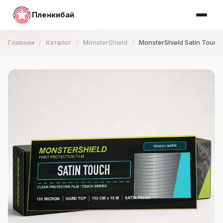
Пленкибай
Главная
Каталог
MonsterShield
MonsterShield Satin Touch