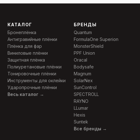
КАТАЛОГ
БРЕНДЫ
Бронеплёнка
Quantum
Антигравийные плёнки
FormulaOne Superion
Плёнка для фар
MonsterShield
Виниловые плёнки
PPF Union
Защитная плёнка
Oracal
Полиуретановые плёнки
Bodysafe
Тонировочные плёнки
Magnum
Инструменты для оклейки
SolarNex
Ударопрочные плёнки
SunControl
Весь каталог →
SPECTROLL
RAYNO
LLumar
Hexis
Suntek
Все бренды →