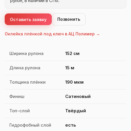
рулон, в наличии в СПб.
Позвонить
Оставить заявку
Оклейка плёнкой под ключ в АЦ Полимер →
Характеристики MonsterShield Satin Touch
Ширина рулона
152 см
Длина рулона
15 м
Толщина плёнки
190 мкм
Финиш
Сатиновый
Топ-слой
Твёрдый
Гидрофобный слой
есть