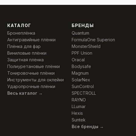
КАТАЛОГ
БРЕНДЫ
Бронеплёнка
Quantum
Антигравийные плёнки
FormulaOne Superion
Плёнка для фар
MonsterShield
Виниловые плёнки
PPF Union
Защитная плёнка
Oracal
Полиуретановые плёнки
Bodysafe
Тонировочные плёнки
Magnum
Инструменты для оклейки
SolarNex
Ударопрочные плёнки
SunControl
Весь каталог →
SPECTROLL
RAYNO
LLumar
Hexis
Suntek
Все бренды →