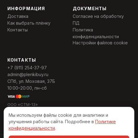
ИНФОРМАЦИЯ
ДОКУМЕНТЫ
Доставка
Согласие на обработку
Как выбрать плёнку
ПД
Контакты
Политика
конфиденциальности
Настройки файлов cookie
КОНТАКТЫ
+7 (911) 254-37-97
admin@plenkibuy.ru
СПб, ул. Моховая, 37Б
10:00–20:00, пн–сб
ООО «СТМ-13»
ИНН 7811568559
Мы используем файлы cookie для аналитики и
ОГРН 1137847495389
улучшения работы сайта. Подробнее в
Политике
конфиденциальности
.