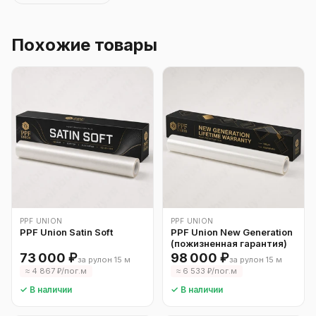
Похожие товары
PPF UNION
PPF UNION
PPF Union Satin Soft
PPF Union New Generation
(пожизненная гарантия)
73 000 ₽
98 000 ₽
за рулон 15 м
за рулон 15 м
≈ 4 867 ₽/пог.м
≈ 6 533 ₽/пог.м
✓ В наличии
✓ В наличии