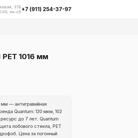
ховая, 37Б
+7 (911) 254-37-97
0:00, пн–сб
l PET 1016 мм
6 мм — антигравийная
ренда Quantum: 120 мкм, 102
 ресурс до 7 лет. Quantum
ащита лобового стекла, PET
идрофоб. Цена за погонный