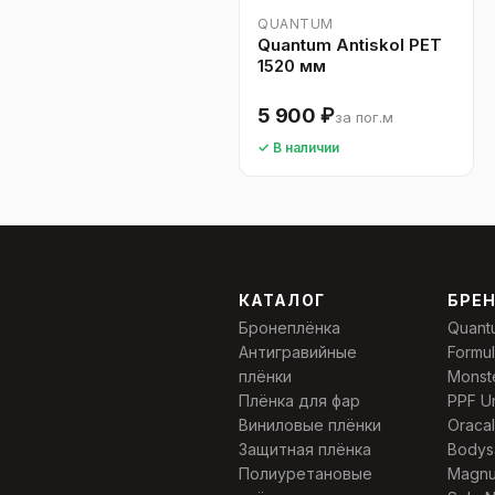
QUANTUM
Quantum Antiskol PET
1520 мм
5 900 ₽
за пог.м
✓ В наличии
КАТАЛОГ
БРЕ
Бронеплёнка
Quant
Антигравийные
Formu
плёнки
Monst
Плёнка для фар
PPF U
Виниловые плёнки
Oracal
Защитная плёнка
Bodys
Полиуретановые
Magn