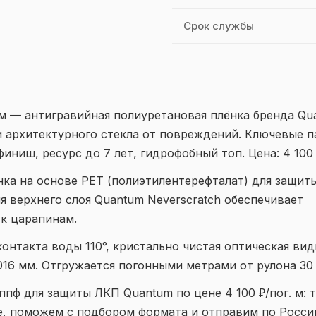
Срок службы
мм — антигравийная полиуретановая плёнка бренда Qu
 архитектурного стекла от повреждений. Ключевые п
финиш, ресурс до 7 лет, гидрофобный топ. Цена: 4 100 
нка на основе PET (полиэтилентерефталат) для защит
ия верхнего слоя Quantum Neverscratch обеспечивает
к царапинам.
онтакта воды 110°, кристально чистая оптическая вид
016 мм. Отгружается погонными метрами от рулона 30 
пф для защиты ЛКП Quantum по цене 4 100 ₽/пог. м: 
е, поможем с подбором формата и отправим по Росси