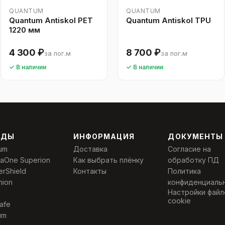
QUANTUM
QUANTUM
Quantum Antiskol PET
Quantum Antiskol TPU
1220 мм
4 300 ₽
8 700 ₽
за пог.м
за пог.м
✓ В наличии
✓ В наличии
НДЫ
ИНФОРМАЦИЯ
ДОКУМЕНТЫ
um
Доставка
Согласие на
laOne Superion
Как выбрать плёнку
обработку ПД
erShield
Контакты
Политика
nion
конфиденциаль
Настройки файл
cookie
afe
um