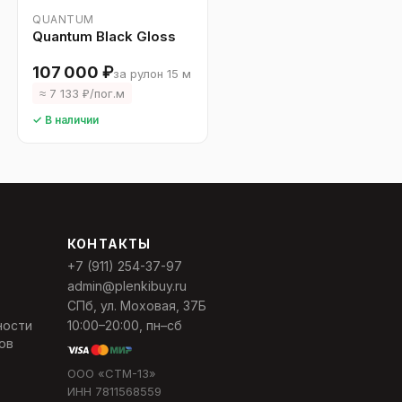
QUANTUM
Quantum Black Gloss
107 000 ₽
за рулон 15 м
≈ 7 133 ₽/пог.м
✓ В наличии
КОНТАКТЫ
+7 (911) 254-37-97
admin@plenkibuy.ru
СПб, ул. Моховая, 37Б
ности
10:00–20:00, пн–сб
ов
ООО «СТМ-13»
ИНН 7811568559