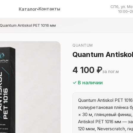
СПб, ул. Мо
Контакты
Каталог
▾
10:00–2
Quantum Antiskol PET 1016 мм
QUANTUM
Quantum Antisko
4 100 ₽
за пог.м
✓ В наличии
Quantum Antiskol PET 101
полиуретановая плёнка б
× 30 м, глянцевый финиш,
Antiskol PET 1016 мм — з
120 мкм, Neverscratch, г