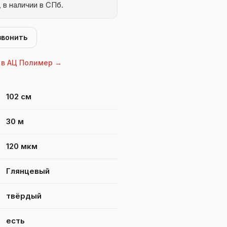
, в наличии в СПб.
звонить
 в АЦ Полимер →
Antiskol PET 1016 мм
102 см
30 м
120 мкм
Глянцевый
твёрдый
есть