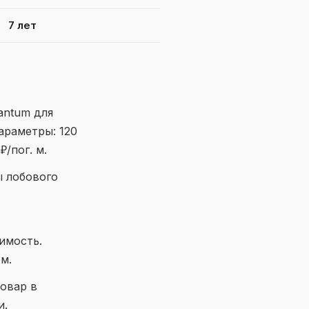
7 лет
antum для
араметры: 120
₽/пог. м.
ы лобового
имость.
м.
товар в
и.