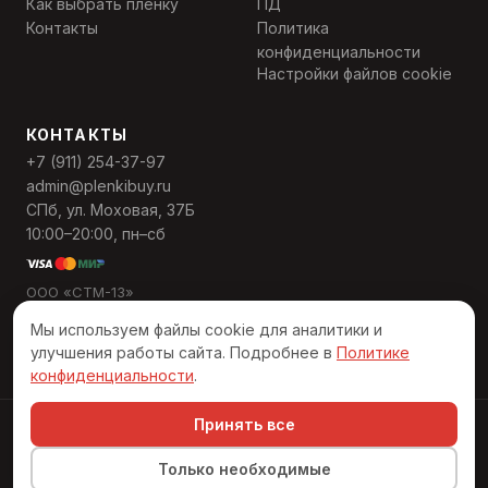
Как выбрать плёнку
ПД
Контакты
Политика
конфиденциальности
Настройки файлов cookie
КОНТАКТЫ
+7 (911) 254-37-97
admin@plenkibuy.ru
СПб, ул. Моховая, 37Б
10:00–20:00, пн–сб
ООО «СТМ-13»
ИНН 7811568559
Мы используем файлы cookie для аналитики и
ОГРН 1137847495389
улучшения работы сайта. Подробнее в
Политике
конфиденциальности
.
Принять все
© 2026 «Пленкибай». Все права защищены
Разработано в Numeral Digital
Только необходимые