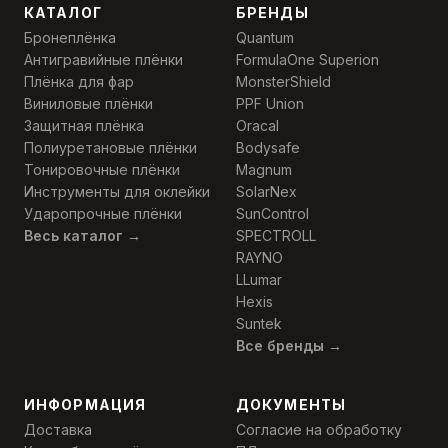
КАТАЛОГ
БРЕНДЫ
Бронеплёнка
Quantum
Антигравийные плёнки
FormulaOne Superion
Плёнка для фар
MonsterShield
Виниловые плёнки
PPF Union
Защитная плёнка
Oracal
Полиуретановые плёнки
Bodysafe
Тонировочные плёнки
Magnum
Инструменты для оклейки
SolarNex
Ударопрочные плёнки
SunControl
Весь каталог →
SPECTROLL
RAYNO
LLumar
Hexis
Suntek
Все бренды →
ИНФОРМАЦИЯ
ДОКУМЕНТЫ
Доставка
Согласие на обработку