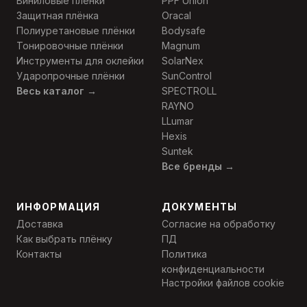
Виниловые плёнки
PPF Union
Защитная плёнка
Oracal
Полиуретановые плёнки
Bodysafe
Тонировочные плёнки
Magnum
Инструменты для оклейки
SolarNex
Ударопрочные плёнки
SunControl
Весь каталог →
SPECTROLL
RAYNO
LLumar
Hexis
Suntek
Все бренды →
ИНФОРМАЦИЯ
ДОКУМЕНТЫ
Доставка
Согласие на обработку
Как выбрать плёнку
ПД
Контакты
Политика
конфиденциальности
Настройки файлов cookie