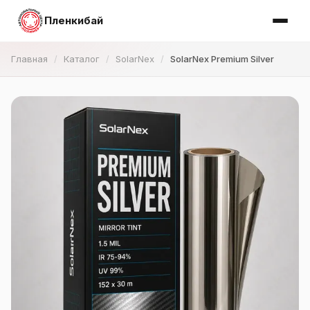
Пленкибай
Главная
Каталог
SolarNex
SolarNex Premium Silver