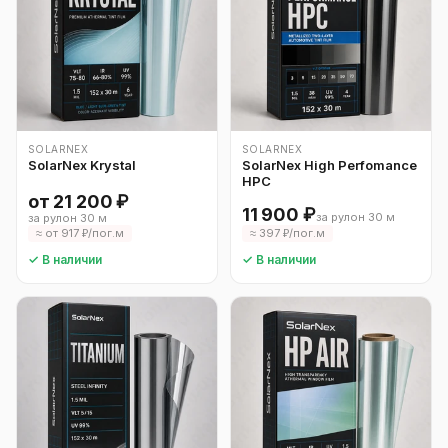
SOLARNEX
SOLARNEX
SolarNex Krystal
SolarNex High Perfomance
HPC
от 21 200 ₽
11 900 ₽
за рулон 30 м
за рулон 30 м
≈ от 917 ₽/пог.м
≈ 397 ₽/пог.м
✓ В наличии
✓ В наличии