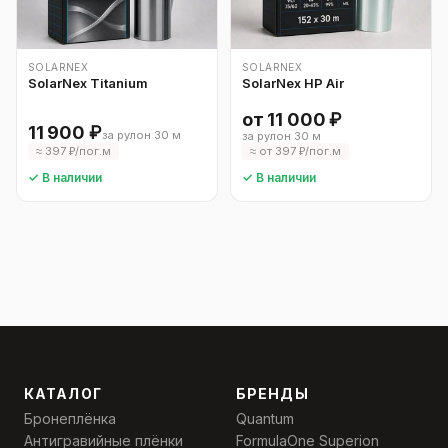
SOLARNEX
SOLARNEX
SolarNex Titanium
SolarNex HP Air
от 11 000 ₽
11 900 ₽
за рулон 30 м
за рулон 30 м
≈ 397 ₽/пог.м
≈ от 397 ₽/пог.м
✓ В наличии
✓ В наличии
КАТАЛОГ
БРЕНДЫ
Бронеплёнка
Quantum
Антигравийные плёнки
FormulaOne Superion