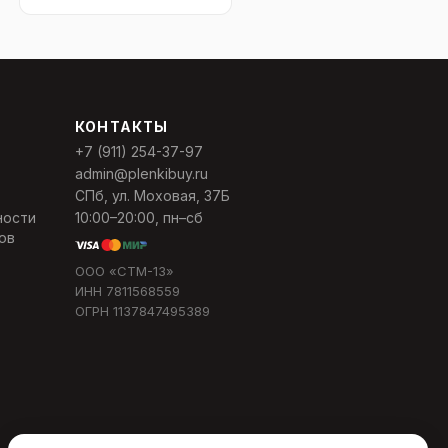
КОНТАКТЫ
+7 (911) 254-37-97
admin@plenkibuy.ru
СПб, ул. Моховая, 37Б
ности
10:00–20:00, пн–сб
ов
ООО «СТМ-13»
ИНН 7811568559
ОГРН 1137847495389