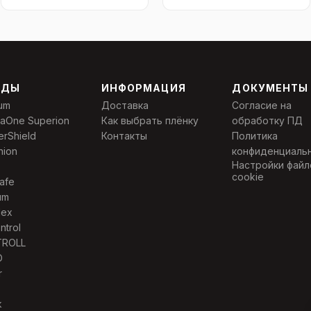
НДЫ
ИНФОРМАЦИЯ
ДОКУМЕНТЫ
um
Доставка
Согласие на
laOne Superion
Как выбрать плёнку
обработку ПД
erShield
Контакты
Политика
nion
конфиденциаль
Настройки файл
cookie
afe
um
Nex
ntrol
TROLL
O
r
k