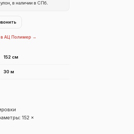
улон, в наличии в СПб.
звонить
 в АЦ Полимер →
LL Air (атермальная)
152 см
30 м
ировки
аметры: 152 ×