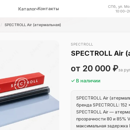
СПб, ул. Мо
Контакты
Каталог
▾
10:00–2
SPECTROLL Air (атермальная)
SPECTROLL
SPECTROLL Air (
от 20 000 ₽
за ру
✓ В наличии
SPECTROLL Air (атермал
бренда SPECTROLL: 152 ×
SPECTROLL Air — атерма
прозрачности 80 и 85% V
максимальная задержка ИК