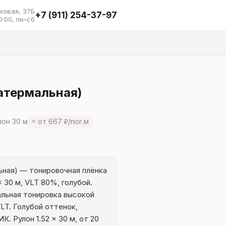
ховая, 37Б
+7 (911) 254-37-97
0:00, пн–сб
атермальная)
лон 30 м
≈ от 667 ₽/пог.м
ьная) — тонировочная плёнка
 30 м, VLT 80%, голубой.
льная тонировка высокой
LT. Голубой оттенок,
. Рулон 1.52 × 30 м, от 20