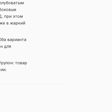
голубоватым
 боковые
Д, при этом
аже в жаркий
 Оба варианта
ен для
рулон: товар
ии.