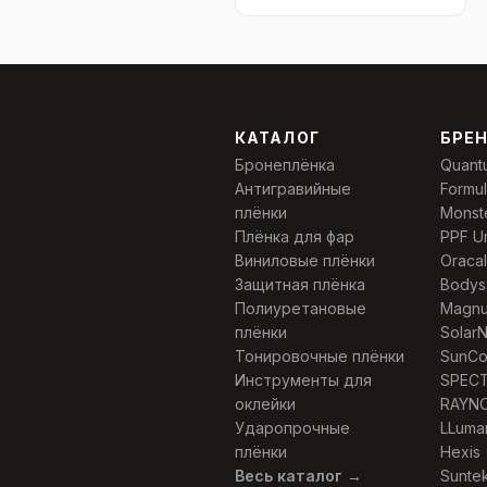
КАТАЛОГ
БРЕ
Бронеплёнка
Quant
Антигравийные
Formu
плёнки
Monst
Плёнка для фар
PPF U
Виниловые плёнки
Oracal
Защитная плёнка
Bodys
Полиуретановые
Magn
плёнки
Solar
Тонировочные плёнки
SunCo
Инструменты для
SPEC
оклейки
RAYN
Ударопрочные
LLuma
плёнки
Hexis
Весь каталог →
Sunte