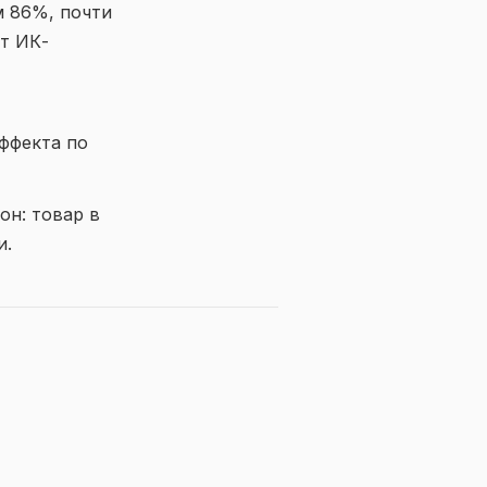
м 86%, почти
ет ИК-
эффекта по
он: товар в
и.