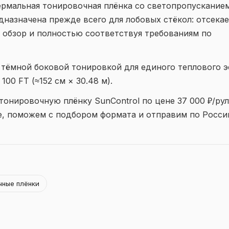
термальная тонировочная плёнка со светопропускание
дназначена прежде всего для лобовых стёкол: отсека
я обзор и полностью соответствуя требованиям по
е тёмной боковой тонировкой для единого теплового 
100 FT (≈152 см × 30.48 м).
онировочную плёнку SunControl по цене 37 000 ₽/рул
е, поможем с подбором формата и отправим по Росси
чные плёнки