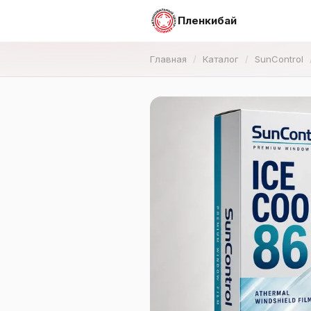
Пленкибай
Главная
Каталог
SunControl