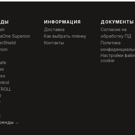
НДЫ
ИНФОРМАЦИЯ
ДОКУМЕНТЫ
um
Доставка
Согласие на
laOne Superion
Как выбрать плёнку
обработку ПД
erShield
Контакты
Политика
nion
конфиденциаль
Настройки файл
cookie
afe
um
Nex
ntrol
TROLL
O
r
k
бренды →