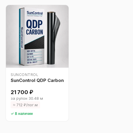
SUNCONTROL
SunControl QDP Carbon
21 700 ₽
за рулон 30.48 м
≈ 712 ₽/пог.м
✓ В наличии