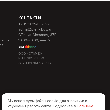
КОНТАКТЫ
+7 (911) 254-37-97
admin@plenkibuy.ru
СПб, ул. Моховая, 37Б
ности
10:00–20:00, пн–сб
ов
ООО «СТМ-13»
ИНН 7811568559
ОГРН 1137847495389
Мы используем файлы cookie для аналитики и
улучшения работы сайта. Подробнее в
Политике