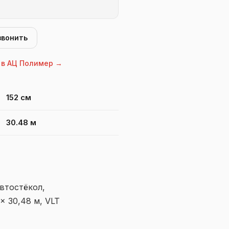
звонить
 в АЦ Полимер →
ol Ice Cool 86
152 см
30.48 м
автостёкол,
× 30,48 м, VLT