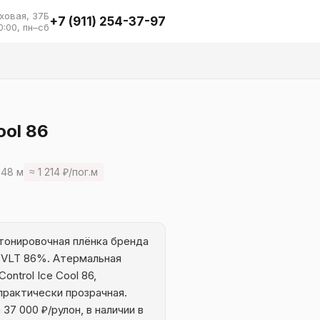
ховая, 37Б
+7 (911) 254-37-97
0:00, пн–сб
ool 86
.48 м
≈ 1 214 ₽/пог.м
 тонировочная плёнка бренда
м, VLT 86%. Атермальная
ontrol Ice Cool 86,
практически прозрачная.
 37 000 ₽/рулон, в наличии в