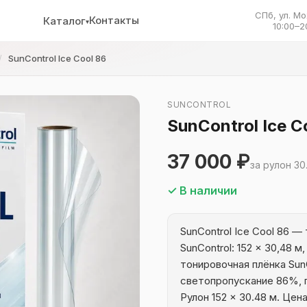
СПб, ул. Мо
Контакты
Каталог
▾
10:00–2
SunControl Ice Cool 86
SUNCONTROL
SunControl Ice C
37 000 ₽
за рулон 30
✓ В наличии
SunControl Ice Cool 86 —
SunControl: 152 × 30,48 
тонировочная плёнка SunC
светопропускание 86%, 
Рулон 152 × 30.48 м. Цена