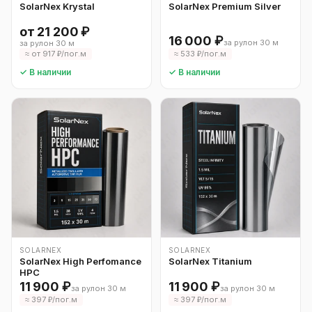
SolarNex Krystal
SolarNex Premium Silver
от 21 200 ₽
16 000 ₽
за рулон 30 м
за рулон 30 м
≈ от 917 ₽/пог.м
≈ 533 ₽/пог.м
✓ В наличии
✓ В наличии
SOLARNEX
SOLARNEX
SolarNex High Perfomance
SolarNex Titanium
HPC
11 900 ₽
11 900 ₽
за рулон 30 м
за рулон 30 м
≈ 397 ₽/пог.м
≈ 397 ₽/пог.м