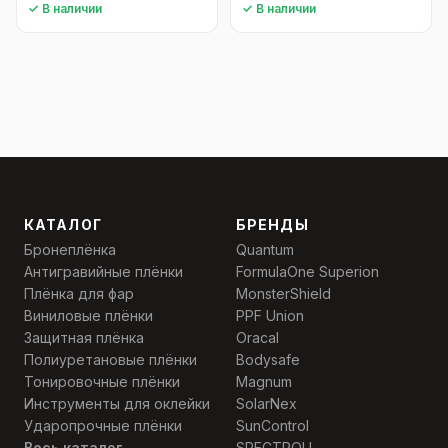
✓ В наличии
✓ В наличии
КАТАЛОГ
БРЕНДЫ
Бронеплёнка
Quantum
Антигравийные плёнки
FormulaOne Superion
Плёнка для фар
MonsterShield
Виниловые плёнки
PPF Union
Защитная плёнка
Oracal
Полиуретановые плёнки
Bodysafe
Тонировочные плёнки
Magnum
Инструменты для оклейки
SolarNex
Ударопрочные плёнки
SunControl
Весь каталог →
SPECTROLL