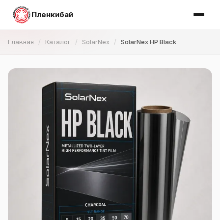
Пленкибай
Главная
Каталог
SolarNex
SolarNex HP Black