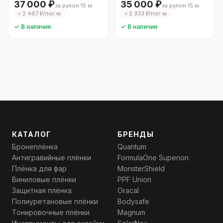
37 000 ₽
35 000 ₽
за рулон 15 м
за рулон 15 м
≈ 2 467 ₽/пог.м
≈ 2 333 ₽/пог.м
✓ В наличии
✓ В наличии
КАТАЛОГ
БРЕНДЫ
Бронеплёнка
Quantum
Антигравийные плёнки
FormulaOne Superion
Плёнка для фар
MonsterShield
Виниловые плёнки
PPF Union
Защитная плёнка
Oracal
Полиуретановые плёнки
Bodysafe
Тонировочные плёнки
Magnum