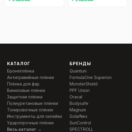
КАТАЛОГ
БРЕНДЫ
Бронеплёнка
Quantum
Антигравийные плёнки
FormulaOne Superion
Плёнка для фар
MonsterShield
Виниловые плёнки
PPF Union
Защитная плёнка
Oracal
Полиуретановые плёнки
Bodysafe
Тонировочные плёнки
Magnum
Инструменты для оклейки
SolarNex
Ударопрочные плёнки
SunControl
Весь каталог →
SPECTROLL